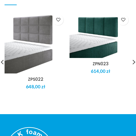
ZPN023
zł
ZPS022
zł