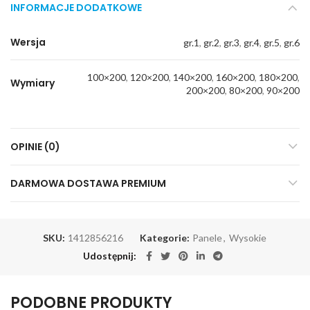
INFORMACJE DODATKOWE
Wersja
gr.1
,
gr.2
,
gr.3
,
gr.4
,
gr.5
,
gr.6
100×200
,
120×200
,
140×200
,
160×200
,
180×200
,
Wymiary
200×200
,
80×200
,
90×200
OPINIE (0)
DARMOWA DOSTAWA PREMIUM
SKU:
1412856216
Kategorie:
Panele
,
Wysokie
Udostępnij
PODOBNE PRODUKTY