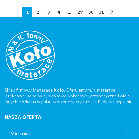
1
2
3
4
…
29
30
31
Sklep firmowy
Materace Koło
. Oferujemy m.in. materace
lateksowe, bonelowe, piankowe, kokosowe, ortopedyczne i wiele
innych. Łóżka na wymiar tworzone specjalnie dla Państwa sypialnię.
NASZA OFERTA
Materace