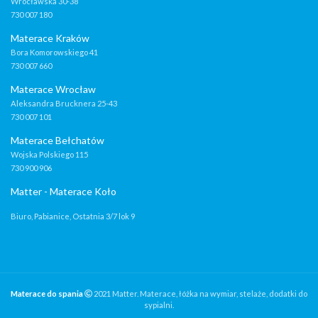
Wrocławska 30-38
730 007 180
Materace Kraków
Bora Komorowskiego 41
730 007 660
Materace Wrocław
Aleksandra Brucknera 25-43
730 007 101
Materace Bełchatów
Wojska Polskiego 115
730 900 906
Matter - Materace Koło
Biuro, Pabianice, Ostatnia 3/7 lok 9
Materace do spania
2021 Matter. Materace, łóżka na wymiar, stelaże, dodatki do
sypialni.