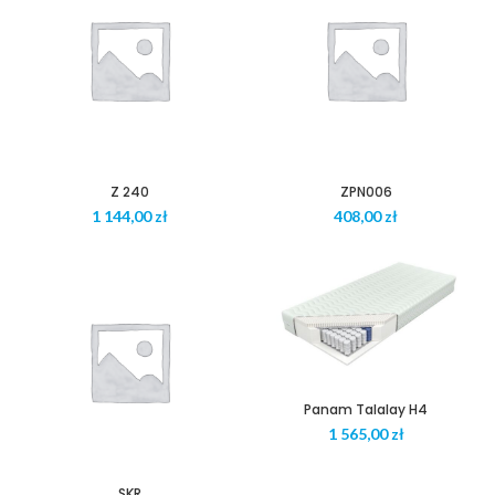
Z 240
ZPN006
zł
zł
Panam Talalay H4
zł
SKR