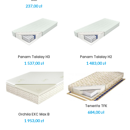
zł
Panam Talalay H3
Panam Talalay H2
zł
zł
Tenerifa TFK
zł
Orchila EXC Max B
zł