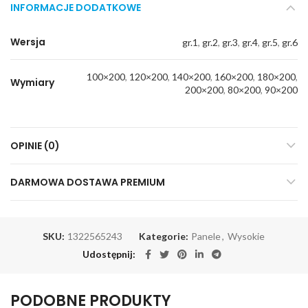
INFORMACJE DODATKOWE
Wersja
gr.1
,
gr.2
,
gr.3
,
gr.4
,
gr.5
,
gr.6
100×200
,
120×200
,
140×200
,
160×200
,
180×200
,
Wymiary
200×200
,
80×200
,
90×200
OPINIE (0)
DARMOWA DOSTAWA PREMIUM
SKU:
1322565243
Kategorie:
Panele
,
Wysokie
Udostępnij
PODOBNE PRODUKTY