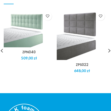
ZPN040
zł
ZPS022
zł