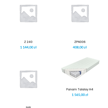
Z 240
ZPN006
zł
zł
Panam Talalay H4
zł
SKR