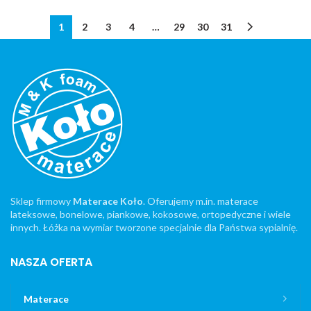
1
2
3
4
…
29
30
31
Sklep firmowy
Materace Koło
. Oferujemy m.in. materace
lateksowe, bonelowe, piankowe, kokosowe, ortopedyczne i wiele
innych. Łóżka na wymiar tworzone specjalnie dla Państwa sypialnię.
NASZA OFERTA
Materace