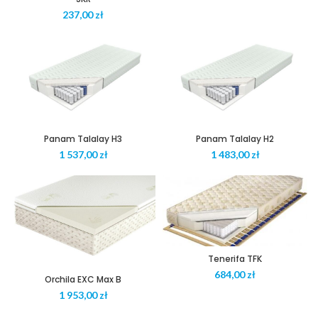
zł
Panam Talalay H3
Panam Talalay H2
zł
zł
Tenerifa TFK
zł
Orchila EXC Max B
zł