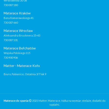
Wrocławska 30-38
730 007 180
Materace Kraków
Bora Komorowskiego 41
730 007 660
Materace Wrocław
Aleksandra Brucknera 25-43
730 007 101
Materace Bełchatów
Wojska Polskiego 115
730 900 906
Matter - Materace Koło
Biuro, Pabianice, Ostatnia 3/7 lok 9
Materace do spania
2021 Matter. Materace, łóżka na wymiar, stelaże, dodatki do
sypialni.