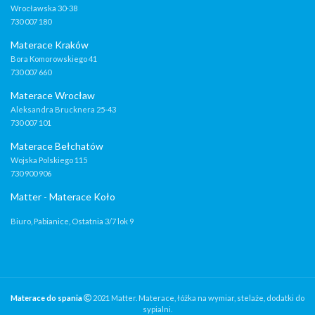
Wrocławska 30-38
730 007 180
Materace Kraków
Bora Komorowskiego 41
730 007 660
Materace Wrocław
Aleksandra Brucknera 25-43
730 007 101
Materace Bełchatów
Wojska Polskiego 115
730 900 906
Matter - Materace Koło
Biuro, Pabianice, Ostatnia 3/7 lok 9
Materace do spania
2021 Matter. Materace, łóżka na wymiar, stelaże, dodatki do
sypialni.