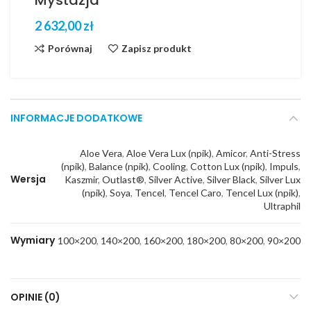
Mystazja
zł
Porównaj
Zapisz produkt
INFORMACJE DODATKOWE
Aloe Vera
,
Aloe Vera Lux (npik)
,
Amicor
,
Anti-Stress
(npik)
,
Balance (npik)
,
Cooling
,
Cotton Lux (npik)
,
Impuls
,
Wersja
Kaszmir
,
Outlast®
,
Silver Active
,
Silver Black
,
Silver Lux
(npik)
,
Soya
,
Tencel
,
Tencel Caro
,
Tencel Lux (npik)
,
Ultraphil
Wymiary
100×200
,
140×200
,
160×200
,
180×200
,
80×200
,
90×200
OPINIE (0)