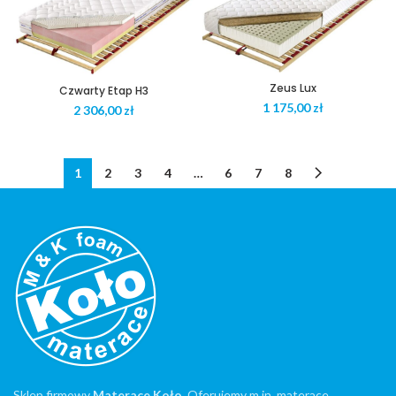
Zeus Lux
Czwarty Etap H3
zł
zł
1
2
3
4
…
6
7
8
Sklep firmowy
Materace Koło
. Oferujemy m.in. materace