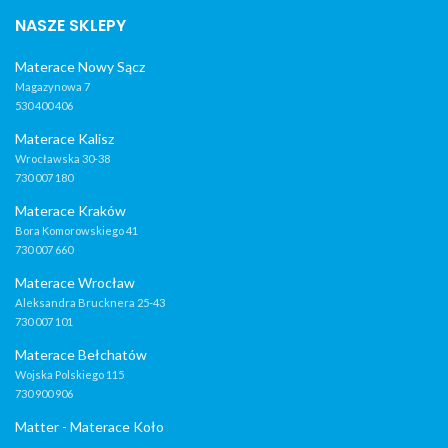
NASZE SKLEPY
Materace Nowy Sącz
Magazynowa 7
530 400 406
Materace Kalisz
Wrocławska 30-38
730 007 180
Materace Kraków
Bora Komorowskiego 41
730 007 660
Materace Wrocław
Aleksandra Brucknera 25-43
730 007 101
Materace Bełchatów
Wojska Polskiego 115
730 900 906
Matter - Materace Koło