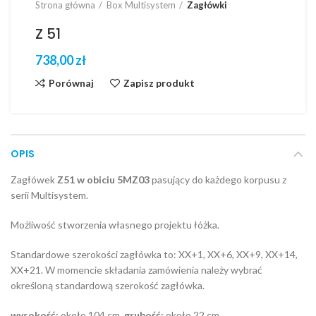
Strona główna
Box Multisystem
Zagłówki
Z 51
zł
Porównaj
Zapisz produkt
OPIS
Zagłówek
Z51 w obiciu 5MZ03
pasujący do każdego korpusu z
serii Multisystem.
Możliwość stworzenia własnego projektu łóżka.
Standardowe szerokości zagłówka to: XX+1, XX+6, XX+9, XX+14,
XX+21. W momencie składania zamówienia należy wybrać
określoną standardową szerokość zagłówka.
wysokość:
około 104 cm,
grubość:
około 22 cm.