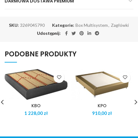
DARMOWA DOSTAWA PREMIUM
SKU:
3269045790
Kategorie:
Box Multisystem
,
Zagłówki
Udostępnij
PODOBNE PRODUKTY
KBO
KPO
zł
zł