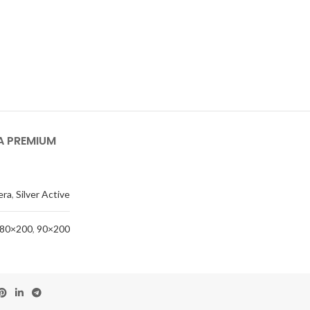
 PREMIUM
era
,
Silver Active
80×200
,
90×200