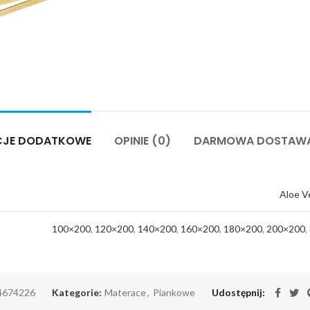
CJE DODATKOWE
OPINIE (0)
DARMOWA DOSTAWA
Aloe V
100×200
,
120×200
,
140×200
,
160×200
,
180×200
,
200×200
,
4674226
Kategorie:
Materace
,
Piankowe
Udostępnij