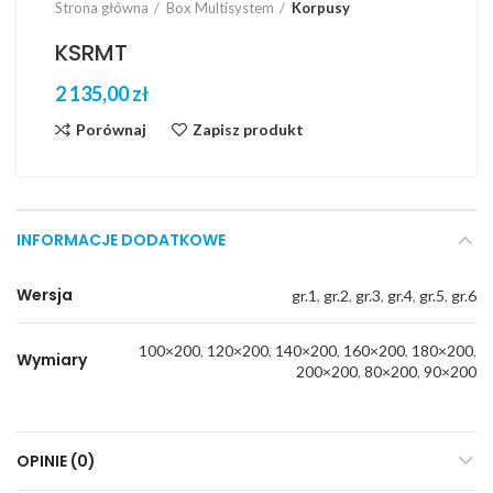
Strona główna
Box Multisystem
Korpusy
KSRMT
zł
Porównaj
Zapisz produkt
INFORMACJE DODATKOWE
Wersja
gr.1
,
gr.2
,
gr.3
,
gr.4
,
gr.5
,
gr.6
100×200
,
120×200
,
140×200
,
160×200
,
180×200
,
Wymiary
200×200
,
80×200
,
90×200
OPINIE (0)