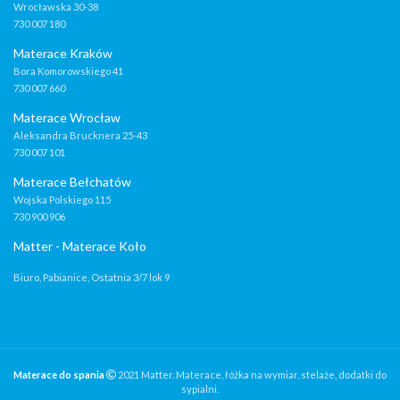
Wrocławska 30-38
730 007 180
Materace Kraków
Bora Komorowskiego 41
730 007 660
Materace Wrocław
Aleksandra Brucknera 25-43
730 007 101
Materace Bełchatów
Wojska Polskiego 115
730 900 906
Matter - Materace Koło
Biuro, Pabianice, Ostatnia 3/7 lok 9
Materace do spania
2021 Matter. Materace, łóżka na wymiar, stelaże, dodatki do
sypialni.