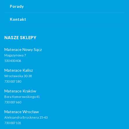
Porady
Kontakt
NASZE SKLEPY
Materace Nowy Sącz
Magazynowa 7
530 400 406
Materace Kalisz
Wrocławska 30-38
730 007 180
Materace Kraków
Bora Komorowskiego 41
730 007 660
Materace Wrocław
Aleksandra Brucknera 25-43
730 007 101