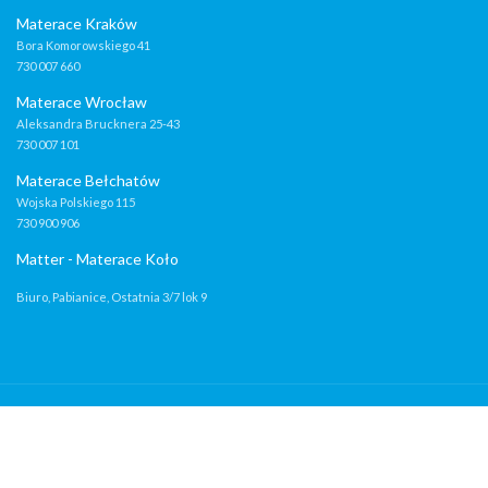
Materace Kraków
Bora Komorowskiego 41
730 007 660
Materace Wrocław
Aleksandra Brucknera 25-43
730 007 101
Materace Bełchatów
Wojska Polskiego 115
730 900 906
Matter - Materace Koło
Biuro, Pabianice, Ostatnia 3/7 lok 9
Materace do spania
2021 Matter. Materace, łóżka na wymiar, stelaże, dodatki do
sypialni.