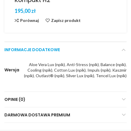
Kompakt H2
zł
Porównaj
Zapisz produkt
INFORMACJE DODATKOWE
Aloe Vera Lux (npik)
,
Anti-Stress (npik)
,
Balance (npik)
,
Wersja
Cooling (npik)
,
Cotton Lux (npik)
,
Impuls (npik)
,
Kaszmir
(npik)
,
Outlast® (npik)
,
Silver Lux (npik)
,
Tencel Lux (npik)
OPINIE (0)
DARMOWA DOSTAWA PREMIUM