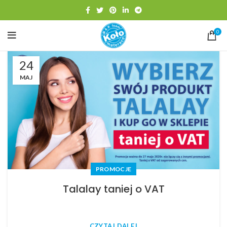
0
24
MAJ
PROMOCJE
Talalay taniej o VAT
CZYTAJ DALEJ